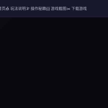
 首页
🎪 玩法说明
🔭 操作秘籍
📨 游戏截图
✂️ 下载游戏