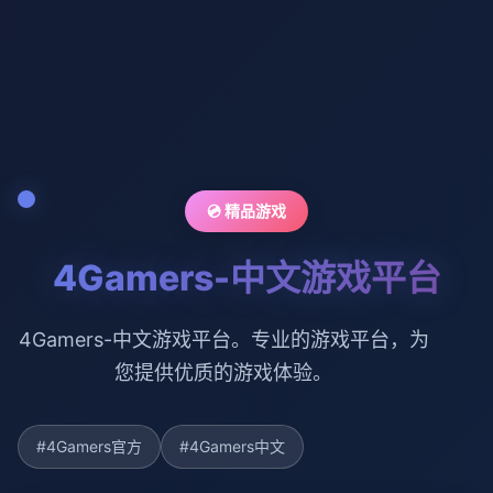
💿 精品游戏
4Gamers-中文游戏平台
4Gamers-中文游戏平台。专业的游戏平台，为
您提供优质的游戏体验。
#4Gamers官方
#4Gamers中文