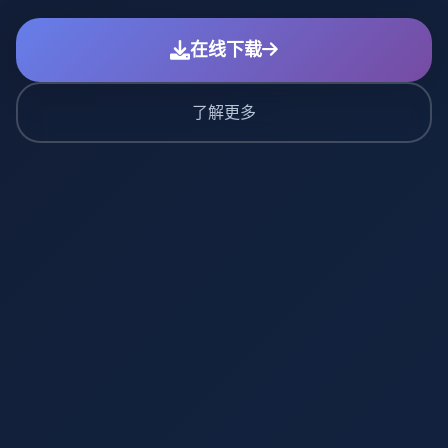
在线下载
了解更多