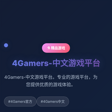
⚗️ 精品游戏
4Gamers-中文游戏平台
4Gamers-中文游戏平台。专业的游戏平台，为
您提供优质的游戏体验。
#4Gamers官方
#4Gamers中文