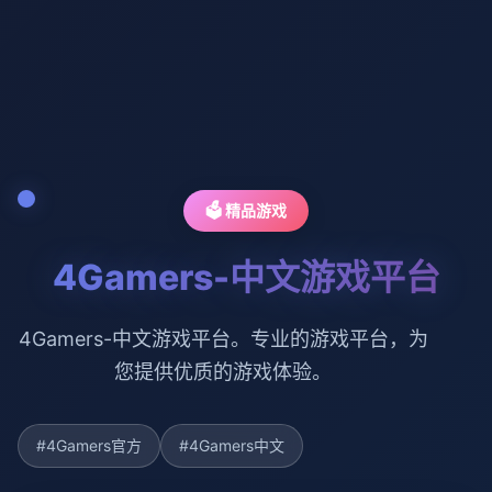
🗳️ 精品游戏
4Gamers-中文游戏平台
4Gamers-中文游戏平台。专业的游戏平台，为
您提供优质的游戏体验。
#4Gamers官方
#4Gamers中文