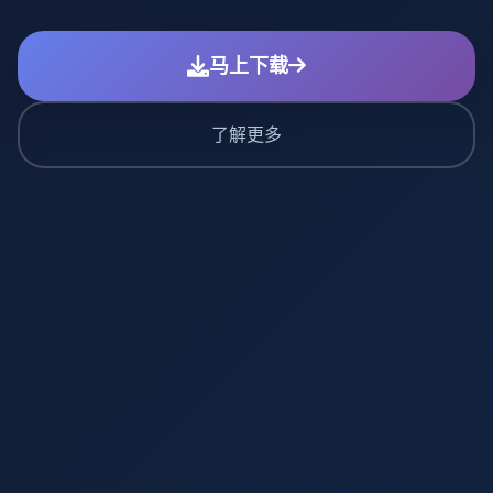
马上下载
了解更多