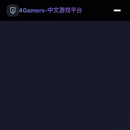
4Gamers-中文游戏平台