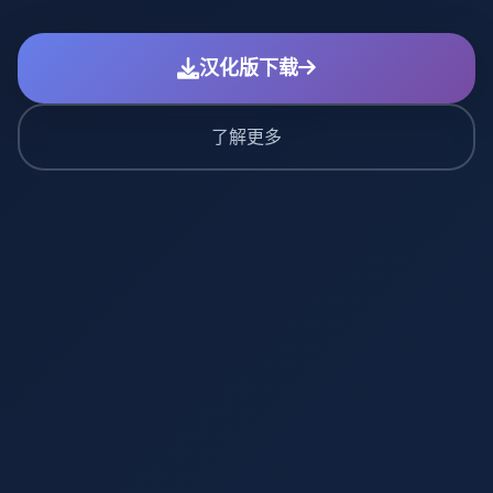
汉化版下载
了解更多