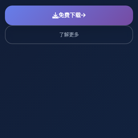
免费下载
了解更多