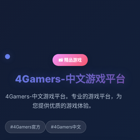
📸 精品游戏
4Gamers-中文游戏平台
4Gamers-中文游戏平台。专业的游戏平台，为
您提供优质的游戏体验。
#4Gamers官方
#4Gamers中文