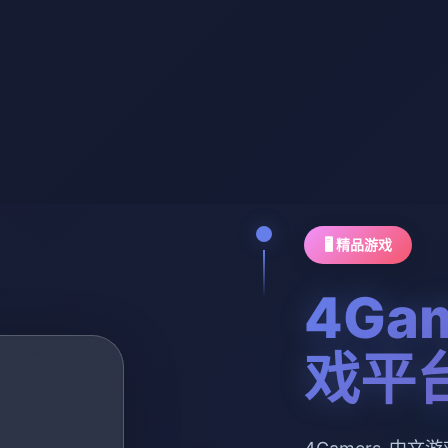
🖥️ 精品游戏
4Ga
戏平