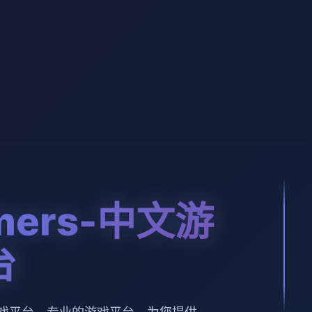
mers-中文游
台