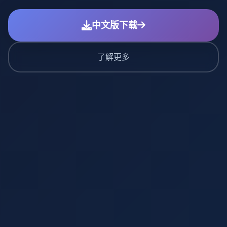
中文版下载
了解更多