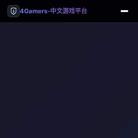
4Gamers-中文游戏平台