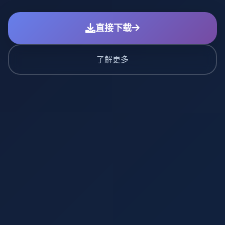
直接下载
了解更多