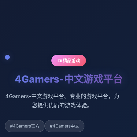
📼 精品游戏
4Gamers-中文游戏平台
4Gamers-中文游戏平台。专业的游戏平台，为
您提供优质的游戏体验。
#4Gamers官方
#4Gamers中文