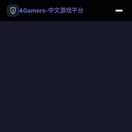
4Gamers-中文游戏平台