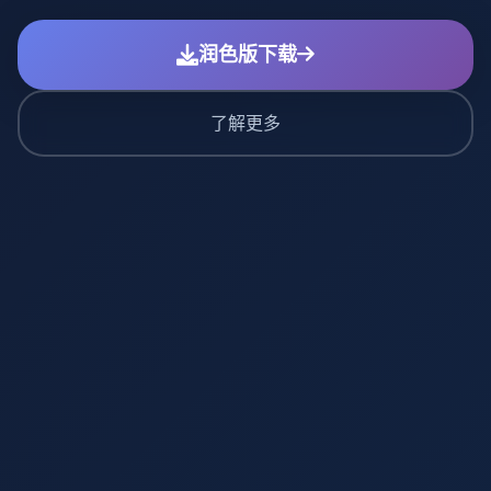
润色版下载
了解更多