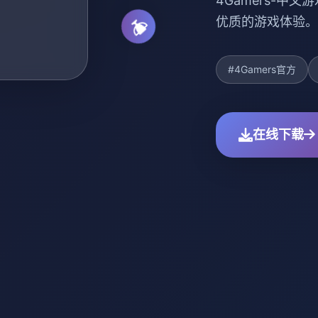
4Gamers-中
优质的游戏体验。
#4Gamers官方
在线下载