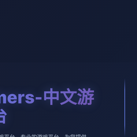
mers-中文游
台