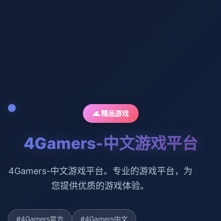
🌊 精品游戏
4Gamers-中文游戏平台
4Gamers-中文游戏平台。专业的游戏平台，为
您提供优质的游戏体验。
#4Gamers官方
#4Gamers中文