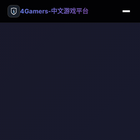
4Gamers-中文游戏平台