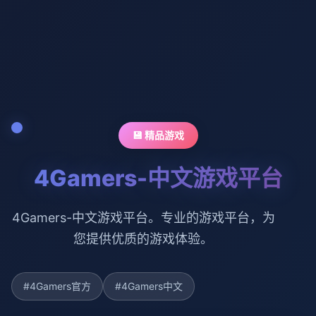
💾 精品游戏
4Gamers-中文游戏平台
4Gamers-中文游戏平台。专业的游戏平台，为
您提供优质的游戏体验。
#4Gamers官方
#4Gamers中文