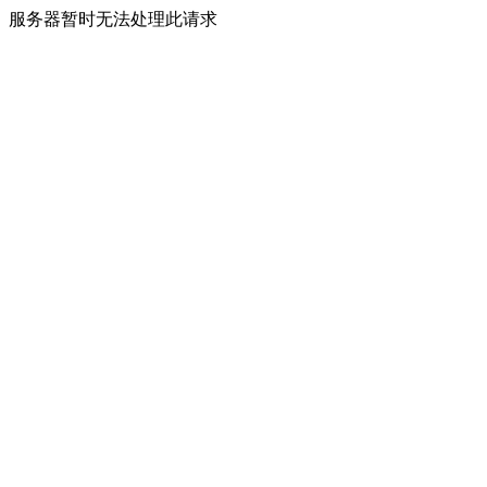
服务器暂时无法处理此请求