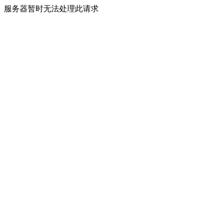
服务器暂时无法处理此请求