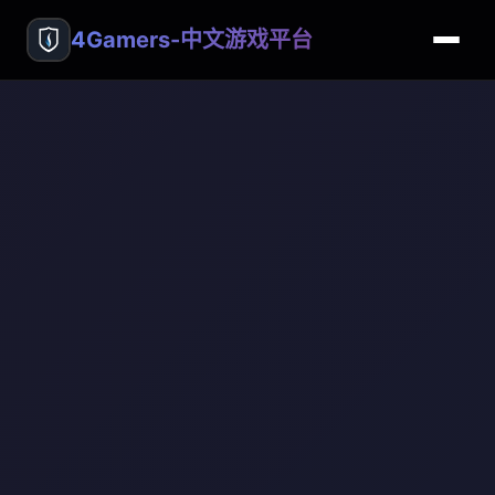
4Gamers-中文游戏平台