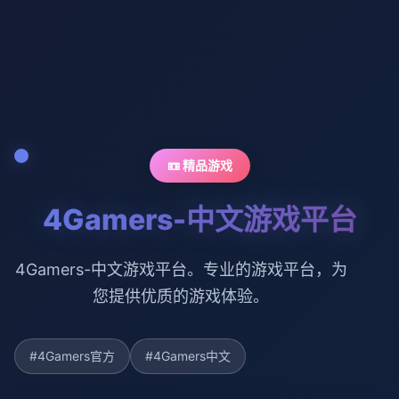
📼 精品游戏
4Gamers-中文游戏平台
4Gamers-中文游戏平台。专业的游戏平台，为
您提供优质的游戏体验。
#4Gamers官方
#4Gamers中文