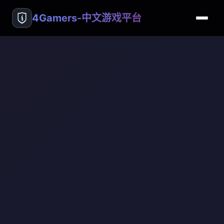
4Gamers-中文游戏平台