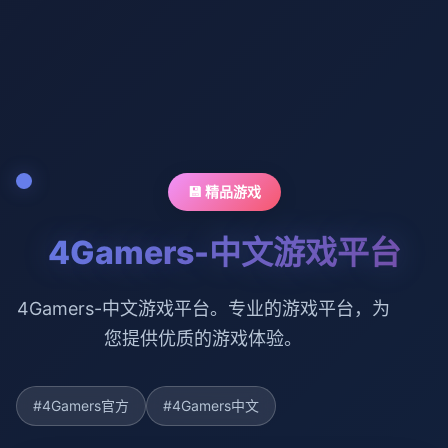
💾 精品游戏
4Gamers-中文游戏平台
4Gamers-中文游戏平台。专业的游戏平台，为
您提供优质的游戏体验。
#4Gamers官方
#4Gamers中文