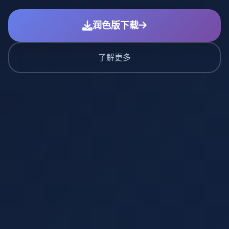
润色版下载
了解更多