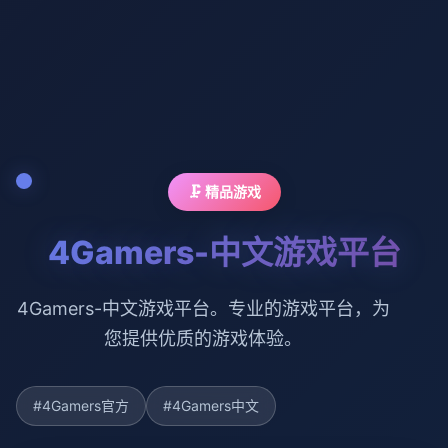
🗜️ 精品游戏
4Gamers-中文游戏平台
4Gamers-中文游戏平台。专业的游戏平台，为
您提供优质的游戏体验。
#4Gamers官方
#4Gamers中文